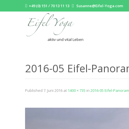
+49 (0) 151 / 70 13 11 13
Susanne@Eifel-Yoga.com
aktiv und vital Leben
2016-05 Eifel-Panor
Published
7. Juni 2016
at
1400 × 735
in
2016-05 Eifel-Panora