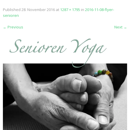
Published
28. November 2016
at
1287 × 1795
in
2016-11-08-flyer-
senioren
←
Previous
Next
→